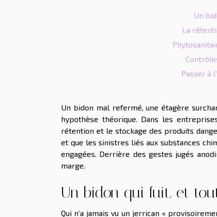
Un bido
La rétenti
Phytosanitai
Contrôles
Passer à l
Un bidon mal refermé, une étagère surcharg
hypothèse théorique. Dans les entreprises,
rétention et le stockage des produits dange
et que les sinistres liés aux substances ch
engagées. Derrière des gestes jugés anodins
marge.
Un bidon qui fuit, et tou
Qui n’a jamais vu un jerrican « provisoireme