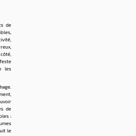
ts de
bles,
ivité,
reux,
côté,
feste
n les
chage.
ment,
ouvoir
es de
les :
olumes
uit le