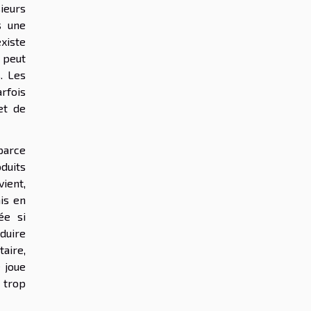
ieurs
s une
existe
 peut
. Les
rfois
et de
parce
duits
ient,
mis en
ée si
duire
taire,
 joue
 trop