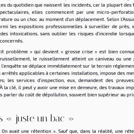
es du quotidien que naissent les incidents, car la plupart des 
pectaculaires, elles commencent par une micro-perforatio
rature ou un choc au moment d’un déplacement. Selon l’Assu
rmi les expositions professionnelles à surveiller de près, e
 des intoxications, sans oublier les risques d’incendie lorsq
 concernés.
tit problème » qui devient « grosse crise » est bien connu
uissellement, le ruissellement atteint un caniveau ou une g
 et l’enquête se déplace immédiatement sur le terrain réglemen
arrêtés applicables à certaines installations, impose des me
s; les services d’inspection, eux, demandent des preuves
la clé, il peut y avoir une mise en demeure, des travaux imp
ns parler du coût de dépollution, souvent bien supérieur au pri
as « juste un bac »
n avait une rétention ». Sauf que, dans la réalité, une réte