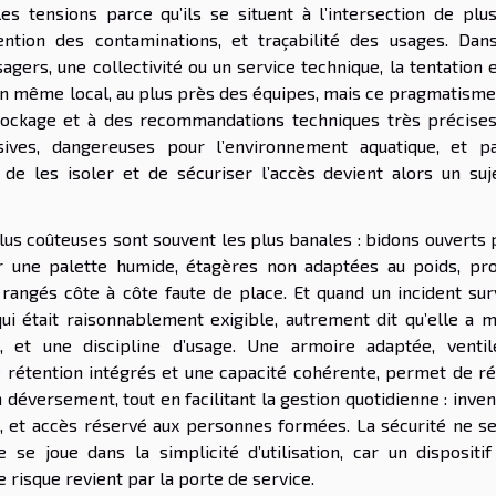
les tensions parce qu’ils se situent à l’intersection de plus
vention des contaminations, et traçabilité des usages. Dan
agers, une collectivité ou un service technique, la tentation 
un même local, au plus près des équipes, mais ce pragmatisme
stockage et à des recommandations techniques très précises
sives, dangereuses pour l’environnement aquatique, et pa
 de les isoler et de sécuriser l’accès devient alors un suj
lus coûteuses sont souvent les plus banales : bidons ouverts 
r une palette humide, étagères non adaptées au poids, pro
rangés côte à côte faute de place. Et quand un incident surv
 qui était raisonnablement exigible, autrement dit qu’elle a 
, et une discipline d’usage. Une armoire adaptée, ventil
e rétention intégrés et une capacité cohérente, permet de ré
n déversement, tout en facilitant la gestion quotidienne : inven
s, et accès réservé aux personnes formées. La sécurité ne se
se joue dans la simplicité d’utilisation, car un dispositif
le risque revient par la porte de service.