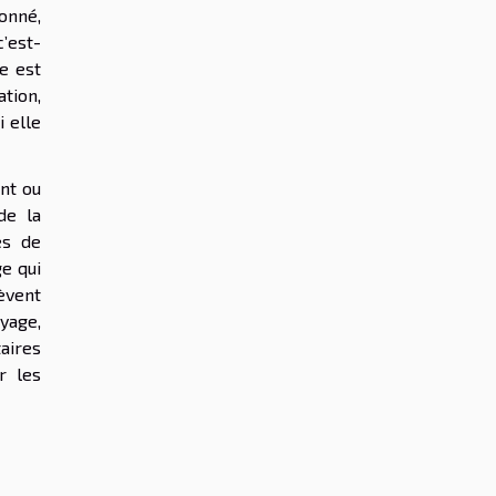
onné,
c’est-
e est
ation,
i elle
ant ou
de la
es de
ge qui
èvent
yage,
aires
r les