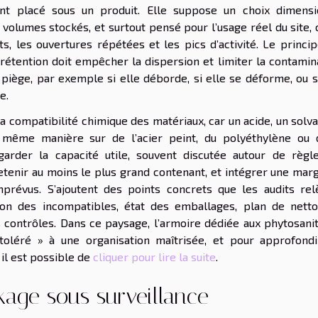
t placé sous un produit. Elle suppose un choix dimensi
volumes stockés, et surtout pensé pour l’usage réel du site, 
s, les ouvertures répétées et les pics d’activité. Le princip
 rétention doit empêcher la dispersion et limiter la contamin
n piège, par exemple si elle déborde, si elle se déforme, ou s
e.
a compatibilité chimique des matériaux, car un acide, un solv
même manière sur de l’acier peint, du polyéthylène ou 
garder la capacité utile, souvent discutée autour de règl
retenir au moins le plus grand contenant, et intégrer une mar
prévus. S’ajoutent des points concrets que les audits rel
ion des incompatibles, état des emballages, plan de netto
 contrôles. Dans ce paysage, l’armoire dédiée aux phytosanit
toléré » à une organisation maîtrisée, et pour approfondi
 il est possible de
cliquer pour lire la suite
.
ckage sous surveillance