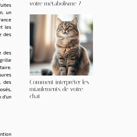
votre métabolisme ?
fuites
n, un
rance
t les
ue des
e des
rille
taire.
sures
Comment interpréter les
, des
miaulements de votre
osés,
chat
x d’un
ntion