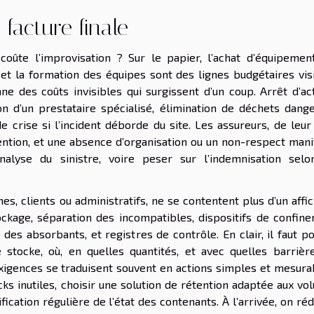
 facture finale
oûte l’improvisation ? Sur le papier, l’achat d’équipemen
 et la formation des équipes sont des lignes budgétaires visi
nne des coûts invisibles qui surgissent d’un coup. Arrêt d’act
n d’un prestataire spécialisé, élimination de déchets dange
 crise si l’incident déborde du site. Les assureurs, de leur 
ntion, et une absence d’organisation ou un non-respect mani
nalyse du sinistre, voire peser sur l’indemnisation selo
rnes, clients ou administratifs, ne se contentent plus d’un affi
ckage, séparation des incompatibles, dispositifs de confine
des absorbants, et registres de contrôle. En clair, il faut p
e stocke, où, en quelles quantités, et avec quelles barrièr
exigences se traduisent souvent en actions simples et mesurab
cks inutiles, choisir une solution de rétention adaptée aux v
ification régulière de l’état des contenants. À l’arrivée, on réd