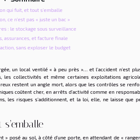
n qui fuit, et tout s’emballe
on, ce n’est pas « juste un bac »
res : le stockage sous surveillance
, assurances, et facture finale
’action, sans exploser le budget
ée, un local ventilé « à peu près »… et l’accident n’est plu
 les collectivités et même certaines exploitations agricole
reux restent un angle mort, alors que les contrôles se renfo
imiques coûtent cher, en arrêts d’activité comme en responsab
, les risques s’additionnent, et la loi, elle, ne laisse que 
t s’emballe
nt » posé au sol, à côté d’une porte, en attendant de « range