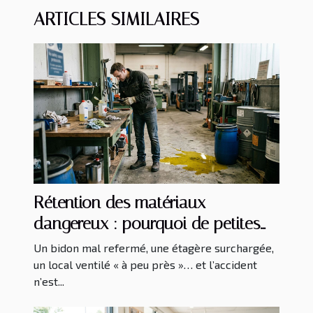
ARTICLES SIMILAIRES
Rétention des matériaux
dangereux : pourquoi de petites
négligences mènent à de gros
Un bidon mal refermé, une étagère surchargée,
risques
un local ventilé « à peu près »… et l’accident
n’est...