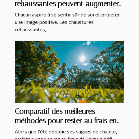
rehaussantes peuvent augmenter
la confiance en soi
Chacun aspire à se sentir sûr de soi et projeter
une image positive. Les chaussures
rehaussantes,...
Comparatif des meilleures
méthodes pour rester au frais en
courant pendant l'été
Alors que l'été déploie ses vagues de chaleur,
maintenir son corps au frais devient un défi