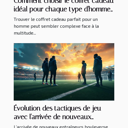
Comment choisir le coffret cadeau
idéal pour chaque type d'homme
?
Trouver le coffret cadeau parfait pour un
homme peut sembler complexe face à la
multitude...
Évolution des tactiques de jeu
avec l'arrivée de nouveaux
entraîneurs
L’arrivée de nouveaux entraîneurs bouleverse