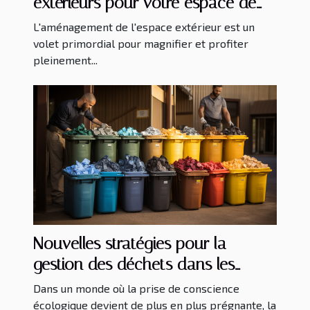
extérieurs pour votre espace de
vie
L'aménagement de l'espace extérieur est un
volet primordial pour magnifier et profiter
pleinement...
Nouvelles stratégies pour la
gestion des déchets dans les
services de nettoyage
Dans un monde où la prise de conscience
écologique devient de plus en plus prégnante, la