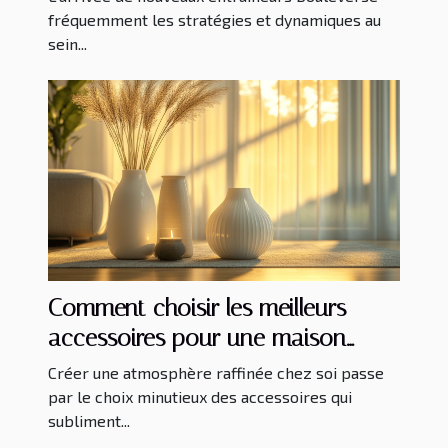
fréquemment les stratégies et dynamiques au
sein...
Comment choisir les meilleurs
accessoires pour une maison
élégante
Créer une atmosphère raffinée chez soi passe
par le choix minutieux des accessoires qui
subliment...