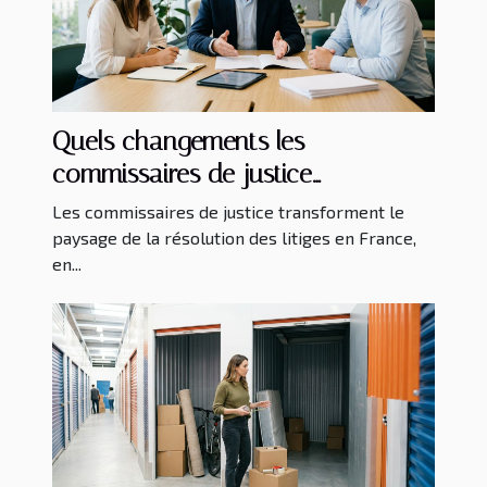
Quels changements les
commissaires de justice
apportent-ils dans la résolution
Les commissaires de justice transforment le
des litiges ?
paysage de la résolution des litiges en France,
en...